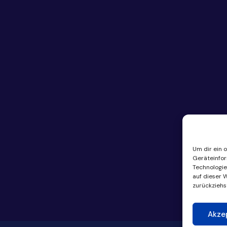
Um dir ein 
Geräteinfor
Technologie
auf dieser 
zurückziehs
Akze