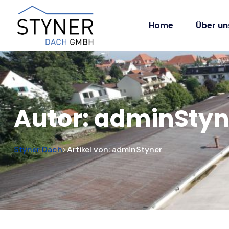
Home
Über un
Autor:
adminStyn
Styner Dach
Artikel von: adminStyner
>