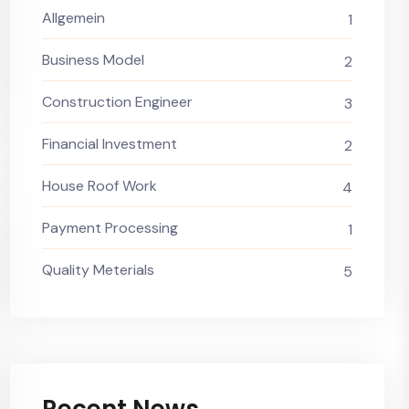
Allgemein
1
Business Model
2
Construction Engineer
3
Financial Investment
2
House Roof Work
4
Payment Processing
1
Quality Meterials
5